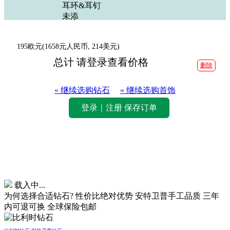
耳环&耳钉
未添
195欧元
(1658元人民币, 214美元)
总计
请登录查看价格
删除
« 继续选购钻石
« 继续选购首饰
登录｜注册 保存订单
载入中...
为何选择合适钻石?
性价比绝对优势
安特卫普手工品质
三年
内可退可换
全球保险包邮