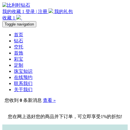
我的收藏
1
登录 | 注册
我的礼包
收藏
1
Toggle navigation
首页
钻石
空托
首饰
彩宝
定制
珠宝知识
在线预约
联系我们
关于我们
您收到
0
条新消息
查看 »
您在网上选好您的商品并下订单，可立即享受1%的折扣!